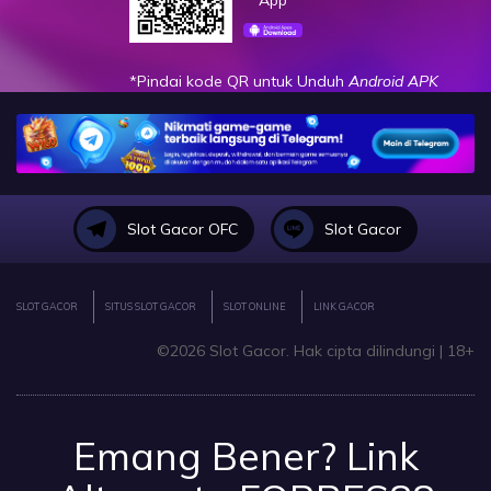
App
*Pindai kode QR untuk Unduh
Android APK
Slot Gacor OFC
Slot Gacor
SLOT GACOR
SITUS SLOT GACOR
SLOT ONLINE
LINK GACOR
©2026 Slot Gacor. Hak cipta dilindungi | 18+
Emang Bener? Link