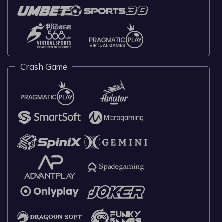
Crash Game