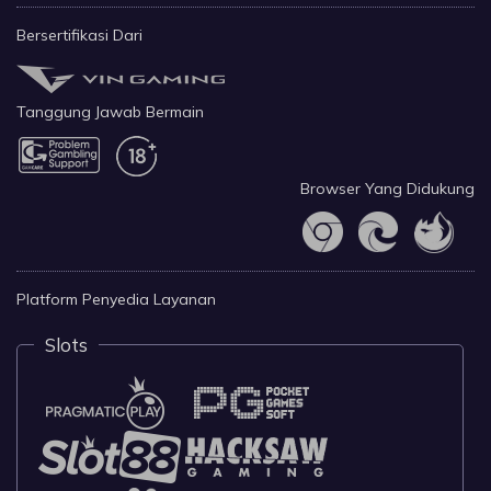
Bersertifikasi Dari
Tanggung Jawab Bermain
Browser Yang Didukung
Platform Penyedia Layanan
Slots