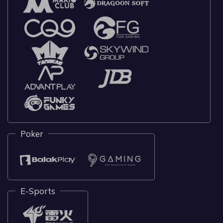
Poker
E-Sports