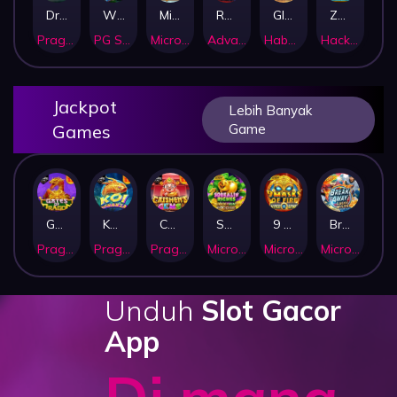
Dragon Gold 88™
Wings of Iguazu
Mighty Panda
Rhapsody of Muertos
Glory Of Rome
Ze Zeus
Pragmatic Play
PG Soft
MicroGaming
AdvantPlay
Habanero
Hacksaw
Jackpot
Lebih Banyak
Games
Game
Gates of Dragon Jackpot Play
Koi Bonanza Jackpot Play
Caishen's Gems Jackpot Play
Squealin' Riches
9 Masks of Fire™ HyperSpins™
Break Away Lucky Wilds
Pragmatic Play
Pragmatic Play
Pragmatic Play
MicroGaming
MicroGaming
MicroGaming
Unduh
Slot Gacor
App