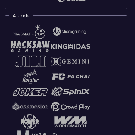
Arcade